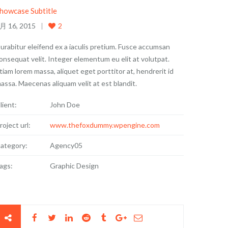
howcase Subtitle
月 16, 2015
2
urabitur eleifend ex a iaculis pretium. Fusce accumsan
onsequat velit. Integer elementum eu elit at volutpat.
tiam lorem massa, aliquet eget porttitor at, hendrerit id
assa. Maecenas aliquam velit at est blandit.
lient:
John Doe
roject url:
www.thefoxdummy.wpengine.com
ategory:
Agency05
ags:
Graphic Design