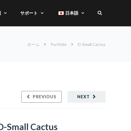
別
サポート
日本語
ホーム
Portfolio
D-Small Cactus
PREVIOUS
NEXT
D-Small Cactus