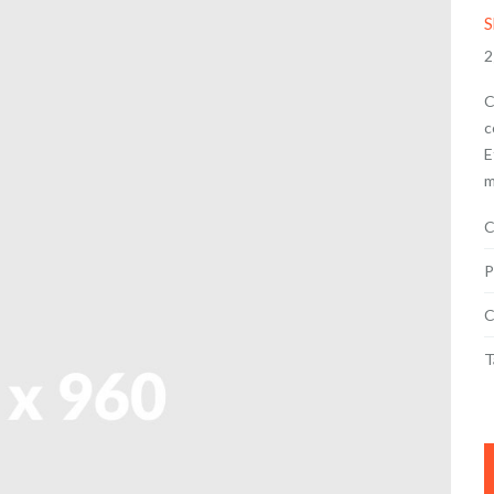
S
2
C
c
E
m
C
P
C
T