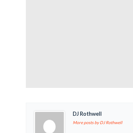
DJ Rothwell
More posts by DJ Rothwell