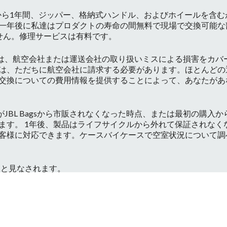
時点から1年間、ジッパー、格納式ハンドル、およびホイールを含
一年後に私達はプロダクトの寿命の間無料で現場で交換可能な
せん。修理サービスは有料です。
保証は、航空会社または運送会社の取り扱いミスによる損害をカ
は、ただちに航空会社に請求する必要があります。ほとんどの
交換についての費用情報を提供することによって、あなたがあ
、製品がJBL Bagsから市販されなくなった時点、または最初の購
ます。 1年後、製品はライフサイクルから外れて保証されなく
客様に対応できます。ケースバイケースで空室状況について調
効と見なされます。
ナンスまたは修理は、JBL認定外のサービスセンターによって
トリビューターに関する情報を受け取るために私達に連絡してく