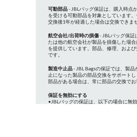
可動部品
- JBLバッグ保証は、購入
を受ける可動部品を対象としています。
交換後1年が経過した場合は交換できま
航空会社/出荷時の損傷
- JBLバッグ
たは他の航空会社が製品を損傷した場合
を提供しています。部品、修理、および
です。
製造中止品
- JBL Bagsの保証では
止になった製品の部品交換をサポートし
部品がある場合は、常に部品の交換でお
保証を無効にする
•JBLバッグの保証は、以下の場合に無
•不適切または不適切に行われたメンテ
•JBL Bags製品はレンタル可能です。
アメリカ国外
- あなたの地元のディス