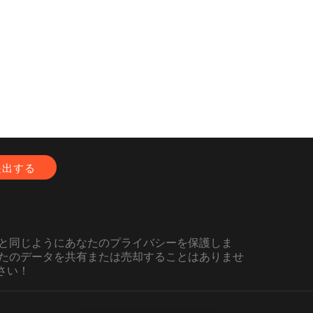
のコピーを提供することを要求されま
梱包費、配送料、および適用される税金
ッグサービス技術者の一人によって検査
されると仮定すると、JBLバッグ製品が
たはそれ以上の状態になります。そのよ
独の費用で行われます。製品の交換が必
代わりに欠陥品を使用します。上記の除外の
に連絡があります。
と同じようにあなたのプライバシーを保護しま
たのデータを共有または売却することはありませ
さい！