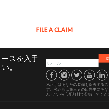
求者は、欠陥の写真とともに購入の証明として彼らの元の領収書
ビスセンターに返送されます。すべてのインバウンド配送料は、
責任となります。受け取り次第、あなたの製品は私達のJBLバ
BLバッグの保証の対象であるかどうかを判断します。保証が適用
顧客に通知されます。交換用製品は、お客様の製品と同等、ま
FILE A CLAIM
された製品を返品するのに必要な費用を含め、JBLバッグの単
止から1年以内）、JBL Bagsは同等のJBL Bags製品の
は、適切な解決策を決定するために、JBL Bagsからお客様
 / Gator Cases Inc.の裁量で変更することができます。
リースを入手
さい。
私たちはあなたの装備を保護するの
す。私たちは第三者の広告主にあな
ん - だから心配無料で登録してくだ