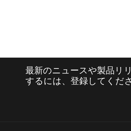
保証請求の解決のための手順
- 保証請
す。不良品は最寄りのJBLバッグサー
を含むがこれらに限定されないお客様の
されます。サービス技術者は、問題がJ
修理または交換されるかどうかについて
うな修理または交換は、修理または交換
要で製品が使用できなくなった場合（製造中
ために保証が適用されないと思われる場合
この保証は変更されることがあり、JBL Bags
最新のニュースや製品リ
するには、登録してくだ