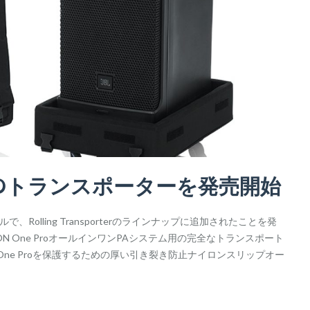
 PROトランスポーターを発売開始
モデルで、Rolling Transporterのラインナップに追加されたことを発
LのEON One ProオールインワンPAシステム用の完全なトランスポート
ne Proを保護するための厚い引き裂き防止ナイロンスリップオー