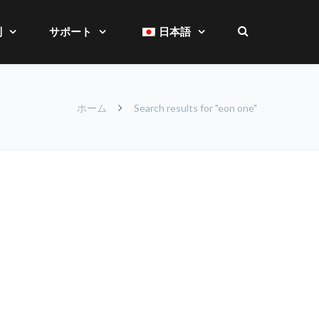
別
サポート
日本語
ホーム
Search results for "eon one"