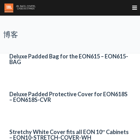
博客
Deluxe Padded Bag for the EON615 – EON615-
BAG
Deluxe Padded Protective Cover for EON618S
– EON618S-CVR
Stretchy White Cover fits all EON 10″ Cabinets
– EON10-STRETCH-COVER-WH