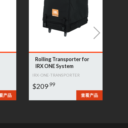
Rolling Transporter for
Sl
IRX ONE System
Sp
IRX-ONE-TRANSPORTER
PRX
.99
$209
$1
看产品
查看产品