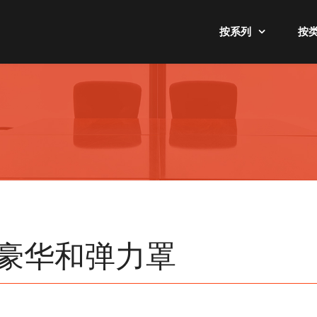
按系列
按
豪华和弹力罩