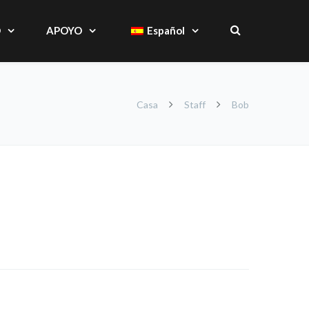
O
APOYO
Español
Casa
Staff
Bob